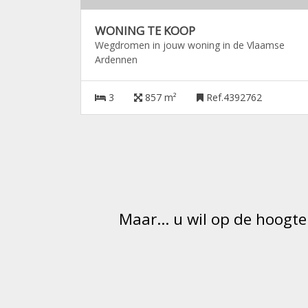
WONING TE KOOP
Wegdromen in jouw woning in de Vlaamse
Ardennen
3
857 m²
Ref.4392762
Maar... u wil op de hoogte