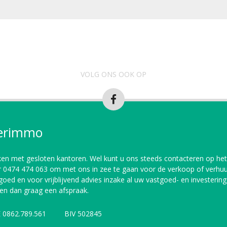
VOLG ONS OOK OP
erimmo
ken met gesloten kantoren. Wel kunt u ons steeds contacteren op het
0474 474 063 om met ons in zee te gaan voor de verkoop of verhuu
oed en voor vrijblijvend advies inzake al uw vastgoed- en investerin
en dan graag een afspraak.
 0862.789.561 BIV 502845