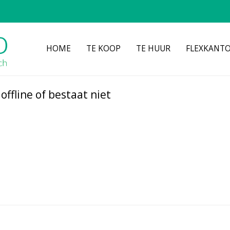
HOME
TE KOOP
TE HUUR
FLEXKANT
ffline of bestaat niet