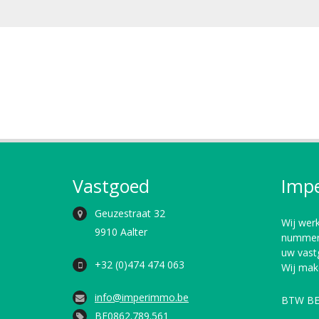
Vastgoed
Imp
Geuzestraat 32
Wij wer
9910 Aalter
nummer 
uw vastg
+32 (0)474 474 063
Wij mak
info@imperimmo.be
BTW BE
BE0862.789.561