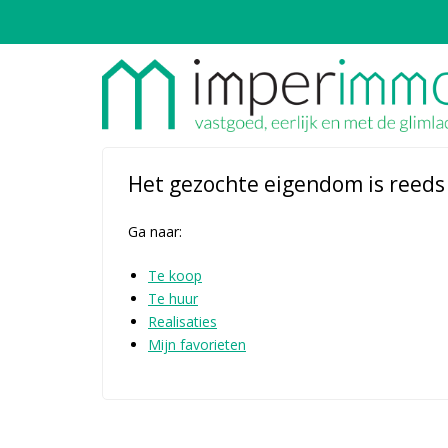
Het gezochte eigendom is reeds o
Ga naar:
Te koop
Te huur
Realisaties
Mijn favorieten