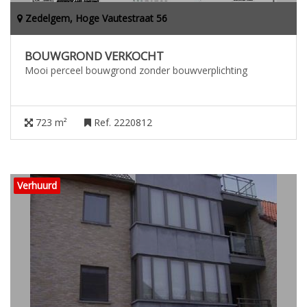
Zedelgem, Hoge Vautestraat 56
BOUWGROND VERKOCHT
Mooi perceel bouwgrond zonder bouwverplichting
723 m²
Ref. 2220812
Verhuurd