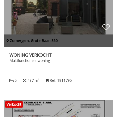
Zomergem, Grote Baan 360
WONING VERKOCHT
Multifunctionele woning
5
497 m²
Ref. 1911795
Verkocht