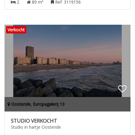
2
89 m²
Ref. 3119156
Verkocht
Oostende, Europagalerij 13
STUDIO VERKOCHT
Studio in hartje Oostende