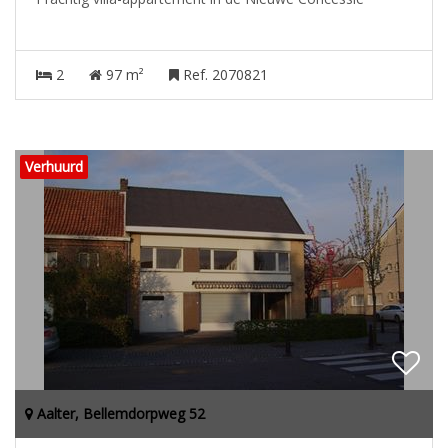
2
97 m²
Ref. 2070821
Verhuurd
Aalter, Bellemdorpweg 52