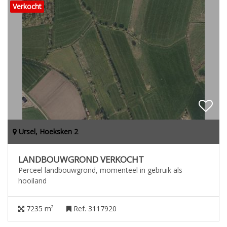
Verkocht
Ursel, Hoeksken 2
LANDBOUWGROND VERKOCHT
Perceel landbouwgrond, momenteel in gebruik als
hooiland
7235 m²
Ref. 3117920