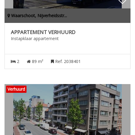
Waarschoot, Nijverheidsstr...
APPARTEMENT VERHUURD
Instapklaar appartement
2
89 m²
Ref. 2038401
Verhuurd