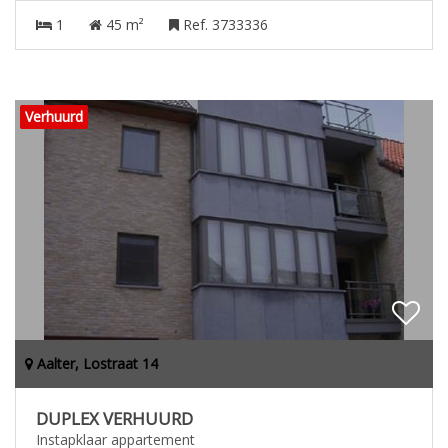
1
45 m²
Ref. 3733336
Verhuurd
Aalter, Lostraat 14
DUPLEX VERHUURD
Instapklaar appartement