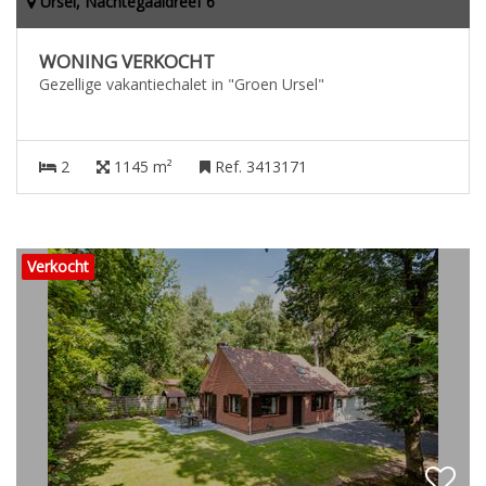
Ursel, Nachtegaaldreef 6
WONING VERKOCHT
Gezellige vakantiechalet in "Groen Ursel"
2
1145 m²
Ref. 3413171
Verkocht