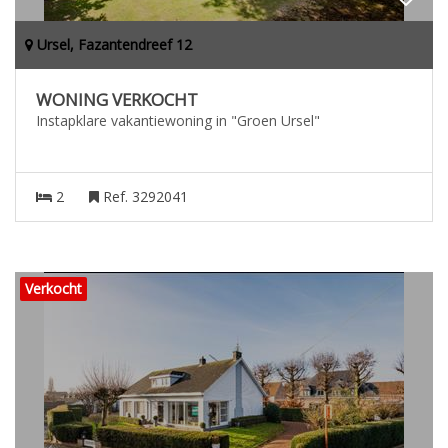
Ursel, Fazantendreef 12
WONING VERKOCHT
Instapklare vakantiewoning in "Groen Ursel"
2
Ref. 3292041
Verkocht