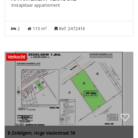
Instapklaar appartement
2
115 m²
Ref. 2472416
Verkocht
Zedelgem, Hoge Vautestraat 58