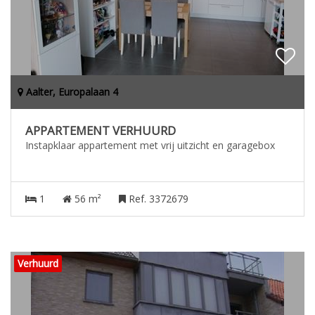
Aalter, Europalaan 4
APPARTEMENT VERHUURD
Instapklaar appartement met vrij uitzicht en garagebox
1
56 m²
Ref. 3372679
Verhuurd