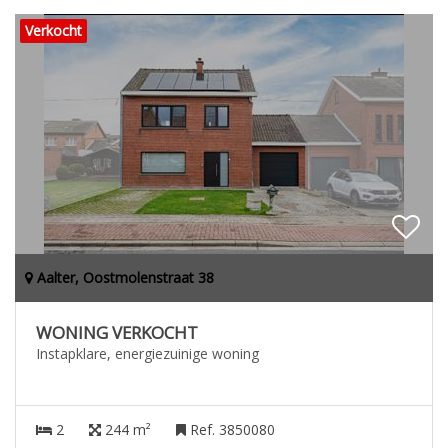
Verkocht
Aalter, Oostmolenstraat 38
WONING VERKOCHT
Instapklare, energiezuinige woning
2
244 m²
Ref. 3850080