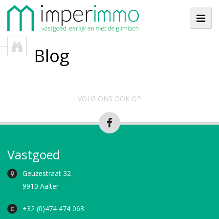
Blog
VOLG ONS OOK OP
Vastgoed
Geuzestraat 32
9910 Aalter
+32 (0)474 474 063